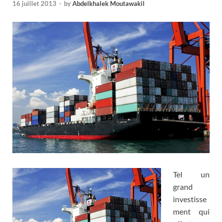
16 juillet 2013
-
by
Abdelkhalek Moutawakil
Tel un
grand
investisse
ment qui