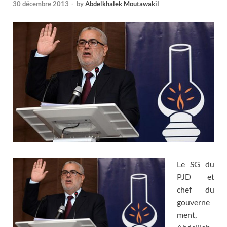
30 décembre 2013
-
by
Abdelkhalek Moutawakil
Le SG du
PJD et
chef du
gouverne
ment,