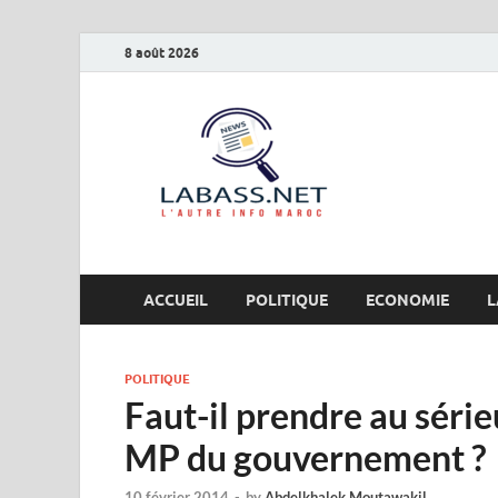
8 août 2026
Labas
L’autre info Maro
ACCUEIL
POLITIQUE
ECONOMIE
L
POLITIQUE
Faut-il prendre au série
MP du gouvernement ?
10 février 2014
-
by
Abdelkhalek Moutawakil