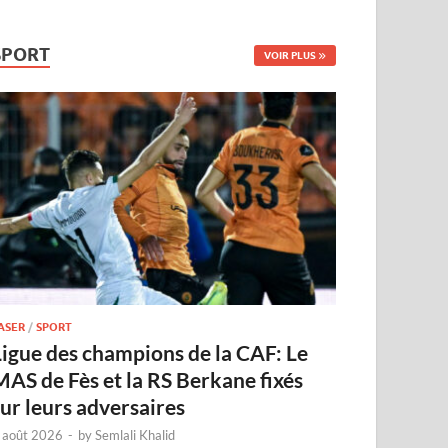
SPORT
VOIR PLUS
ASER
/
SPORT
Ligue des champions de la CAF: Le
MAS de Fès et la RS Berkane fixés
sur leurs adversaires
 août 2026
-
by
Semlali Khalid