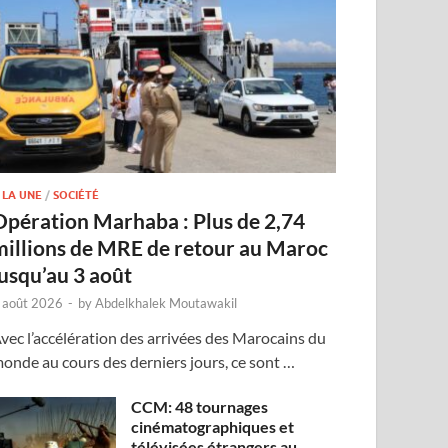
 LA UNE
/
SOCIÉTÉ
Opération Marhaba : Plus de 2,74
millions de MRE de retour au Maroc
jusqu’au 3 août
 août 2026
-
by
Abdelkhalek Moutawakil
vec l’accélération des arrivées des Marocains du
onde au cours des derniers jours, ce sont …
CCM: 48 tournages
cinématographiques et
télévisées étrangers au