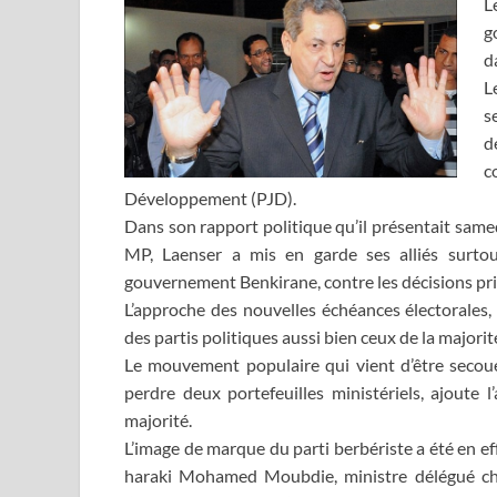
L
g
d
L
s
d
c
Développement (PJD).
Dans son rapport politique qu’il présentait samedi
MP, Laenser a mis en garde ses alliés surtou
gouvernement Benkirane, contre les décisions pr
L’approche des nouvelles échéances électorales, 
des partis politiques aussi bien ceux de la majorit
Le mouvement populaire qui vient d’être secoué 
perdre deux portefeuilles ministériels, ajoute l
majorité.
L’image de marque du parti berbériste a été en ef
haraki Mohamed Moubdie, ministre délégué cha