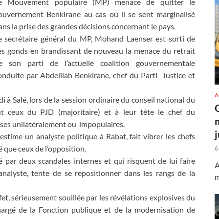
e Mouvement populaire (MP) menace de quitter le
ouvernement Benkirane au cas où il se sent marginalisé
ans la prise des grandes décisions concernant le pays.
e secrétaire général du MP, Mohand Laenser est sorti de
es gonds en brandissant de nouveau la menace du retrait
e son parti de l’actuelle coalition gouvernementale
onduite par Abdelilah Benkirane, chef du Parti Justice et
A
 à Salé, lors de la session ordinaire du conseil national du
t ceux du PJD (majoritaire) et à leur tête le chef du
ises unilatéralement ou impopulaires.
estime un analyste politique à Rabat, fait vibrer les chefs
é que ceux de l’opposition.
6
par deux scandales internes et qui risquent de lui faire
A
’analyste, tente de se repositionner dans les rangs de la
m
fet, sérieusement souillée par les révélations explosives du
rgé de la Fonction publique et de la modernisation de