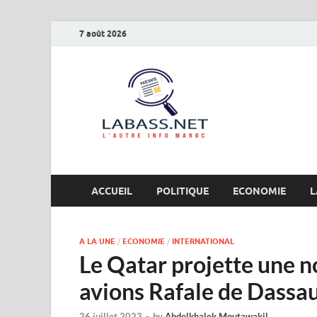
7 août 2026
Labas
L’autre info Maro
ACCUEIL
POLITIQUE
ECONOMIE
L
A LA UNE
/
ECONOMIE
/
INTERNATIONAL
Le Qatar projette une 
avions Rafale de Dassau
26 juillet 2023
-
by
Abdelkhalek Moutawakil