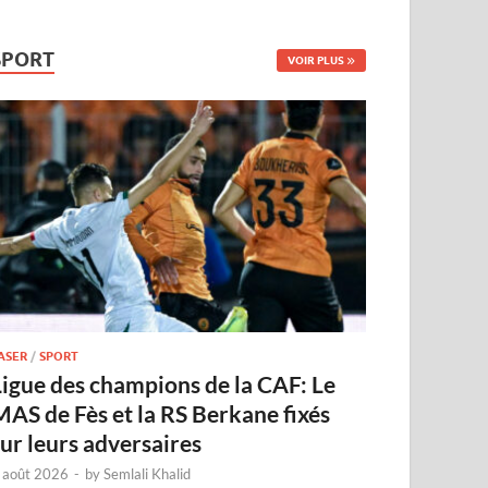
SPORT
VOIR PLUS
ASER
/
SPORT
Ligue des champions de la CAF: Le
MAS de Fès et la RS Berkane fixés
sur leurs adversaires
 août 2026
-
by
Semlali Khalid