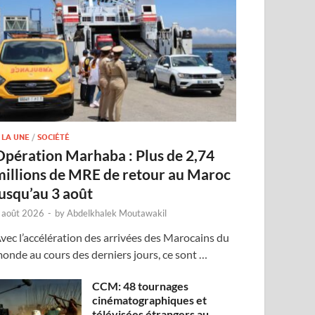
 LA UNE
/
SOCIÉTÉ
Opération Marhaba : Plus de 2,74
millions de MRE de retour au Maroc
jusqu’au 3 août
 août 2026
-
by
Abdelkhalek Moutawakil
vec l’accélération des arrivées des Marocains du
onde au cours des derniers jours, ce sont …
CCM: 48 tournages
cinématographiques et
télévisées étrangers au