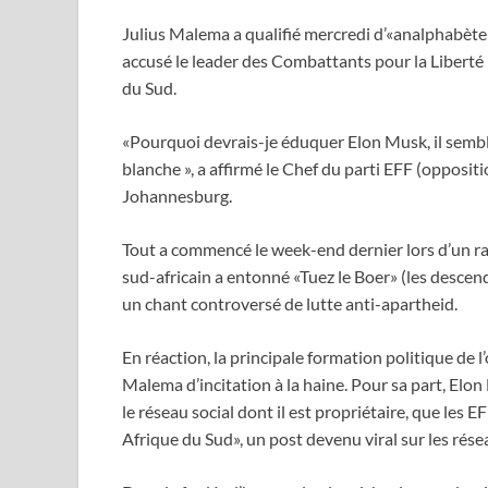
Julius Malema a qualifié mercredi d’«analphabète»
accusé le leader des Combattants pour la Libert
du Sud.
«Pourquoi devrais-je éduquer Elon Musk, il sembl
blanche », a affirmé le Chef du parti EFF (opposit
Johannesburg.
Tout a commencé le week-end dernier lors d’un r
sud-africain a entonné «Tuez le Boer» (les descen
un chant controversé de lutte anti-apartheid.
En réaction, la principale formation politique de 
Malema d’incitation à la haine. Pour sa part, Elon M
le réseau social dont il est propriétaire, que le
Afrique du Sud», un post devenu viral sur les rés