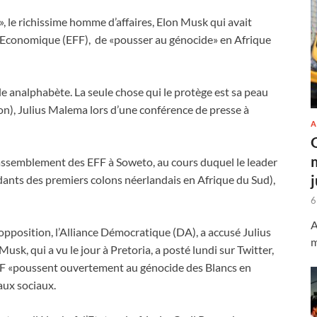
, le richissime homme d’affaires, Elon Musk qui avait
é Economique (EFF), de «pousser au génocide» en Afrique
e analphabète. La seule chose qui le protège est sa peau
ion), Julius Malema lors d’une conférence de presse à
A
assemblement des EFF à Soweto, au cours duquel le leader
dants des premiers colons néerlandais en Afrique du Sud),
6
A
l’opposition, l’Alliance Démocratique (DA), a accusé Julius
m
usk, qui a vu le jour à Pretoria, a posté lundi sur Twitter,
s EFF «poussent ouvertement au génocide des Blancs en
eaux sociaux.