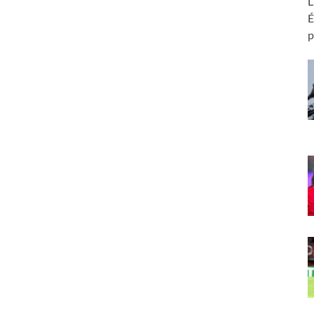
L
É
p