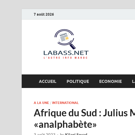
7 août 2026
Labas
L’autre info Maro
ACCUEIL
POLITIQUE
ECONOMIE
L
A LA UNE
/
INTERNATIONAL
Afrique du Sud : Julius
«analphabète»
3 août 2023
-
by
Kilani Souad