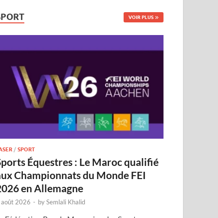
SPORT
VOIR PLUS
ASER
/
SPORT
Sports Équestres : Le Maroc qualifié
aux Championnats du Monde FEI
2026 en Allemagne
 août 2026
-
by
Semlali Khalid