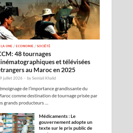
 LA UNE
/
ECONOMIE
/
SOCIÉTÉ
CCM: 48 tournages
cinématographiques et télévisées
étrangers au Maroc en 2025
9 juillet 2026
-
by
Semlali Khalid
émoignage de l’importance grandissante du
aroc comme destination de tournage prisée par
es grands producteurs …
Médicaments : Le
gouvernement adopte un
texte sur le prix public de