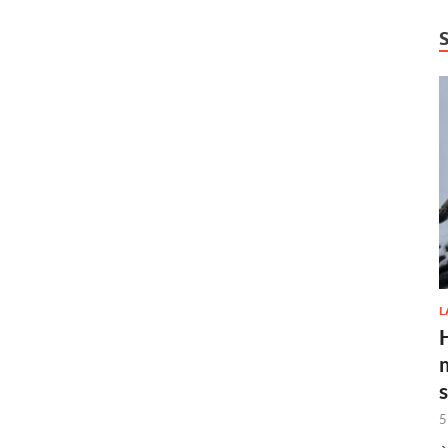
L
H
5