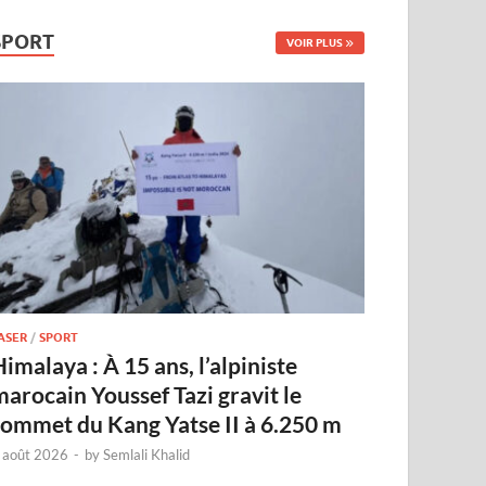
SPORT
VOIR PLUS
ASER
/
SPORT
imalaya : À 15 ans, l’alpiniste
marocain Youssef Tazi gravit le
sommet du Kang Yatse II à 6.250 m
 août 2026
-
by
Semlali Khalid