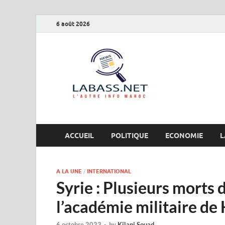
6 août 2026
Labas
L’autre info Maro
ACCUEIL
POLITIQUE
ECONOMIE
L
A LA UNE
/
INTERNATIONAL
Syrie : Plusieurs morts
l’académie militaire d
6 octobre 2023
-
by
Kilani Souad