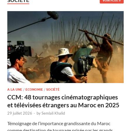
SOCIÉTÉ
VOIR PLUS
A LA UNE
/
ECONOMIE
/
SOCIÉTÉ
CCM: 48 tournages cinématographiques
et télévisées étrangers au Maroc en 2025
29 juillet 2026
-
by
Semlali Khalid
Témoignage de l’importance grandissante du Maroc
comme destination de tournage prisée par les grands