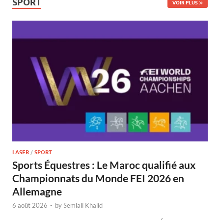
SPORT
VOIR PLUS
LASER
/
SPORT
Sports Équestres : Le Maroc qualifié aux
Championnats du Monde FEI 2026 en
Allemagne
6 août 2026
-
by
Semlali Khalid