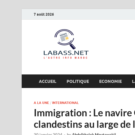
7 août 2026
Labas
L’autre info Maro
ACCUEIL
POLITIQUE
ECONOMIE
L
A LA UNE
/
INTERNATIONAL
Immigration : Le navire
clandestins au large de 
30 janvier 2024
-
by
Abdelkhalek Moutawakil