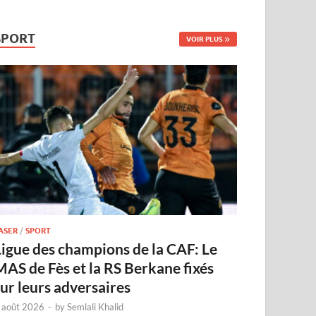
SPORT
VOIR PLUS
ASER
/
SPORT
Ligue des champions de la CAF: Le
MAS de Fès et la RS Berkane fixés
sur leurs adversaires
 août 2026
-
by
Semlali Khalid