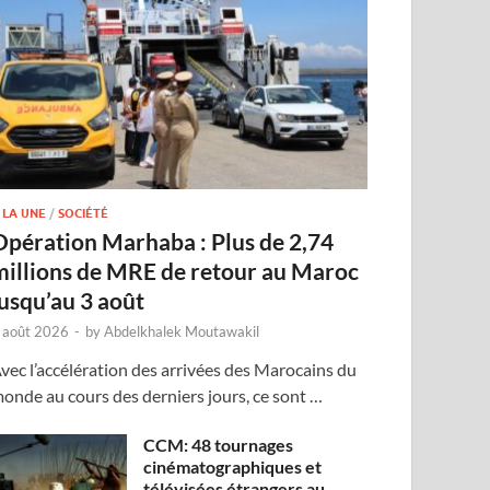
 LA UNE
/
SOCIÉTÉ
Opération Marhaba : Plus de 2,74
millions de MRE de retour au Maroc
jusqu’au 3 août
 août 2026
-
by
Abdelkhalek Moutawakil
vec l’accélération des arrivées des Marocains du
onde au cours des derniers jours, ce sont …
CCM: 48 tournages
cinématographiques et
télévisées étrangers au