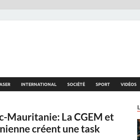
s.net
c
ASER
INTERNATIONAL
SOCIÉTÉ
SPORT
VIDÉOS
oc-Mauritanie: La CGEM et
ienne créent une task