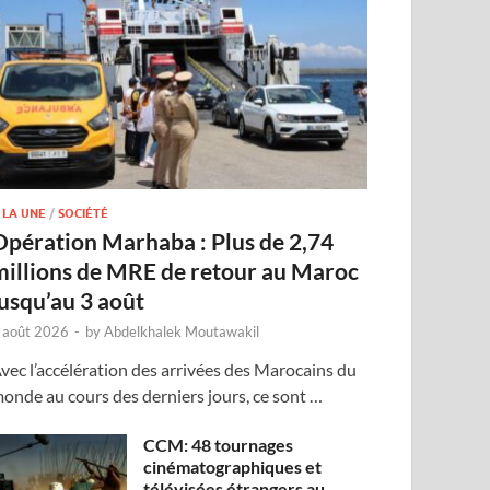
 LA UNE
/
SOCIÉTÉ
Opération Marhaba : Plus de 2,74
millions de MRE de retour au Maroc
jusqu’au 3 août
 août 2026
-
by
Abdelkhalek Moutawakil
vec l’accélération des arrivées des Marocains du
onde au cours des derniers jours, ce sont …
CCM: 48 tournages
cinématographiques et
télévisées étrangers au