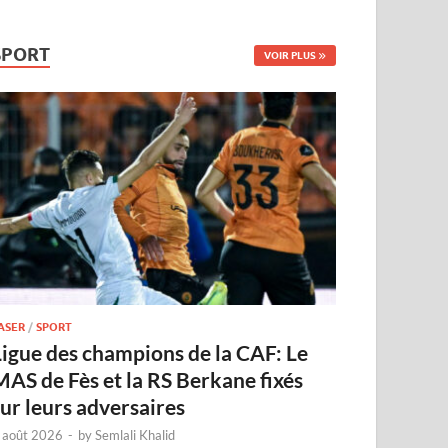
SPORT
VOIR PLUS
ASER
/
SPORT
Ligue des champions de la CAF: Le
MAS de Fès et la RS Berkane fixés
sur leurs adversaires
 août 2026
-
by
Semlali Khalid