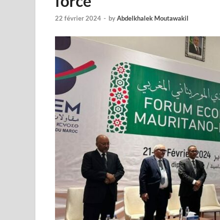
force
22 février 2024
-
by
Abdelkhalek Moutawakil