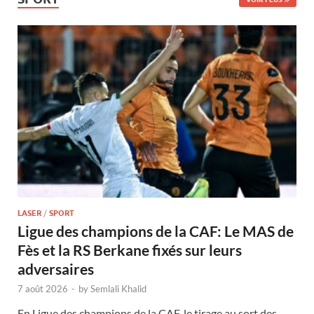
LASER
/
SPORT
Ligue des champions de la CAF: Le MAS de
Fès et la RS Berkane fixés sur leurs
adversaires
7 août 2026
-
by
Semlali Khalid
En Ligue des champions de la CAF, le tirage au sort des