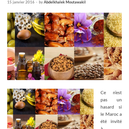
15 janvier 2016
-
by
Abdelkhalek Moutawakil
Ce n’est
pas un
hasard si
le Maroc a
été invité
à