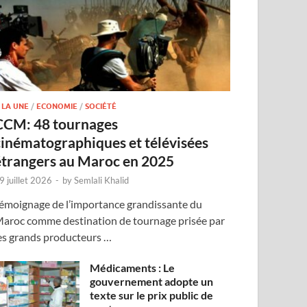
 LA UNE
/
ECONOMIE
/
SOCIÉTÉ
CCM: 48 tournages
cinématographiques et télévisées
étrangers au Maroc en 2025
9 juillet 2026
-
by
Semlali Khalid
émoignage de l’importance grandissante du
aroc comme destination de tournage prisée par
es grands producteurs …
Médicaments : Le
gouvernement adopte un
texte sur le prix public de