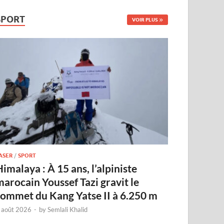
SPORT
VOIR PLUS
ASER
/
SPORT
imalaya : À 15 ans, l’alpiniste
marocain Youssef Tazi gravit le
sommet du Kang Yatse II à 6.250 m
 août 2026
-
by
Semlali Khalid