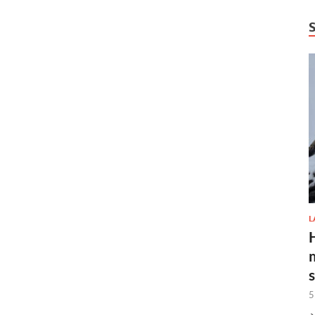
L
H
5