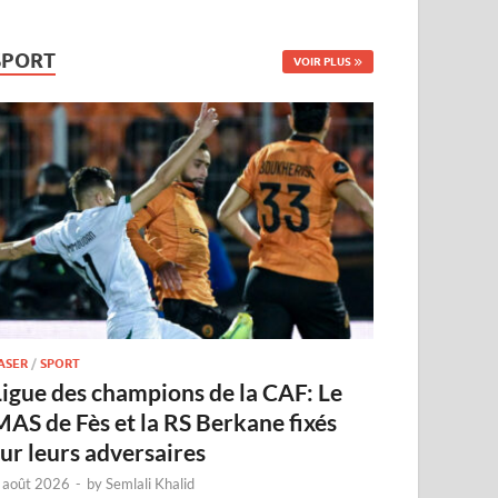
SPORT
VOIR PLUS
ASER
/
SPORT
Ligue des champions de la CAF: Le
MAS de Fès et la RS Berkane fixés
sur leurs adversaires
 août 2026
-
by
Semlali Khalid