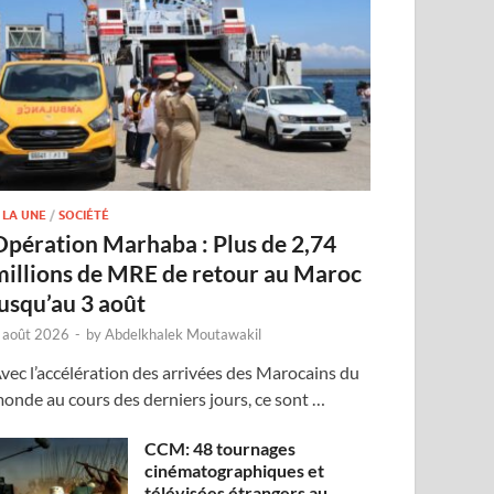
 LA UNE
/
SOCIÉTÉ
Opération Marhaba : Plus de 2,74
millions de MRE de retour au Maroc
jusqu’au 3 août
 août 2026
-
by
Abdelkhalek Moutawakil
vec l’accélération des arrivées des Marocains du
onde au cours des derniers jours, ce sont …
CCM: 48 tournages
cinématographiques et
télévisées étrangers au