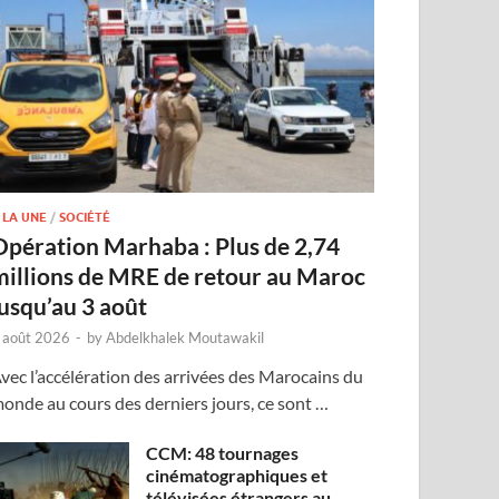
 LA UNE
/
SOCIÉTÉ
Opération Marhaba : Plus de 2,74
millions de MRE de retour au Maroc
jusqu’au 3 août
 août 2026
-
by
Abdelkhalek Moutawakil
vec l’accélération des arrivées des Marocains du
onde au cours des derniers jours, ce sont …
CCM: 48 tournages
cinématographiques et
télévisées étrangers au