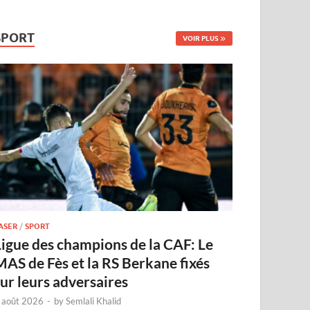
SPORT
VOIR PLUS
ASER
/
SPORT
Ligue des champions de la CAF: Le
MAS de Fès et la RS Berkane fixés
sur leurs adversaires
 août 2026
-
by
Semlali Khalid