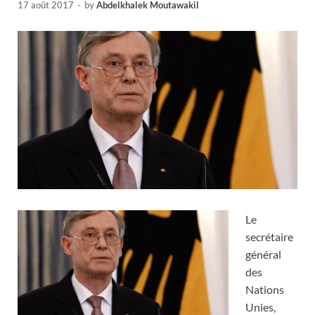
17 août 2017
-
by
Abdelkhalek Moutawakil
Le
secrétaire
général
des
Nations
Unies,