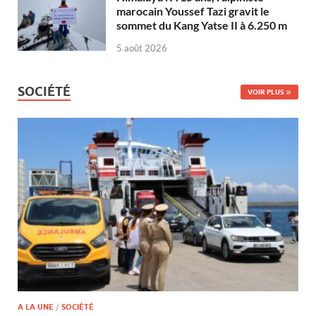
marocain Youssef Tazi gravit le
sommet du Kang Yatse II à 6.250 m
5 août 2026
SOCIÉTÉ
VOIR PLUS
A LA UNE
/
SOCIÉTÉ