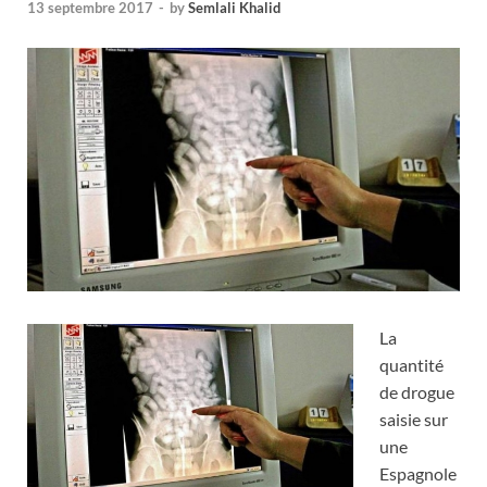
13 septembre 2017
-
by
Semlali Khalid
La
quantité
de drogue
saisie sur
une
Espagnole