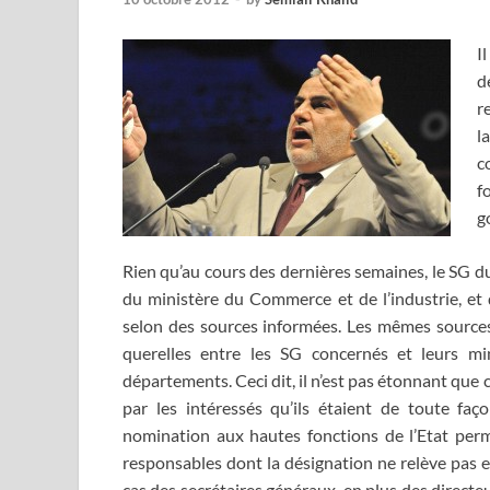
I
d
r
l
c
f
g
Rien qu’au cours des dernières semaines, le SG du
du ministère du Commerce et de l’industrie, et 
selon des sources informées. Les mêmes sources
querelles entre les SG concernés et leurs min
départements. Ceci dit, il n’est pas étonnant que 
par les intéressés qu’ils étaient de toute faç
nomination aux hautes fonctions de l’Etat pe
responsables dont la désignation ne relève pas e
cas des secrétaires généraux, en plus des direct