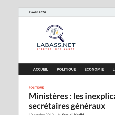
7 août 2026
Labas
L’autre info Maro
ACCUEIL
POLITIQUE
ECONOMIE
L
POLITIQUE
Ministères : les inexpli
secrétaires généraux
10 octobre 2012
-
by
Semlali Khalid