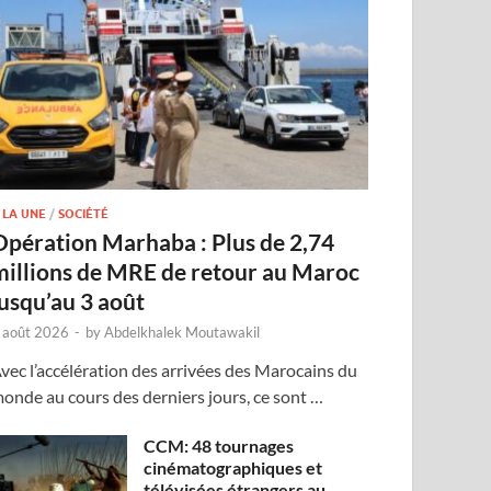
 LA UNE
/
SOCIÉTÉ
Opération Marhaba : Plus de 2,74
millions de MRE de retour au Maroc
jusqu’au 3 août
 août 2026
-
by
Abdelkhalek Moutawakil
vec l’accélération des arrivées des Marocains du
onde au cours des derniers jours, ce sont …
CCM: 48 tournages
cinématographiques et
télévisées étrangers au