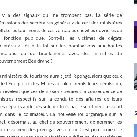
l y a des signaux qui ne trompent pas. La série de
émissions des secrétaires généraux de certains ministères
eflète les tourments de ces véritables chevilles ouvrières de
a fonction publique. Sont-ils les victimes de dégâts
ollatéraux liés à la loi sur les nominations aux hautes
onctions, ou de tiraillements avec des ministres du
ouvernement Benkirane ?
 ministère du tourisme aurait jeté l’éponge, alors que ceux
de l’Energie et des Mines auraient remis leurs démission,
 révèlent que ces démissions seraient la conséquence de
istres respectifs sur la conduite des affaires de leurs
ces départs anticipés soient dictés par le sentiment ressenti
on dans le collimateur. La nouvelle loi organique sur la
rmet, désormais, au chef du gouvernement de nommer les
xpressément des prérogatives du roi. C’est précisément le
eurs centraux des administrations publiques, des présidents