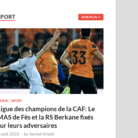
SPORT
VOIR PLUS
ASER
/
SPORT
Ligue des champions de la CAF: Le
MAS de Fès et la RS Berkane fixés
sur leurs adversaires
 août 2026
-
by
Semlali Khalid