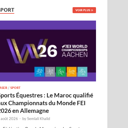
SPORT
VOIR PLUS
ASER
/
SPORT
Sports Équestres : Le Maroc qualifié
aux Championnats du Monde FEI
2026 en Allemagne
 août 2026
-
by
Semlali Khalid