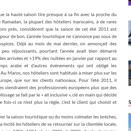
ue la haute saison tire presque à sa fin avec la proche du
 Ramadan, la plupart des hôteliers marocains, à de rares
ons près, considèrent que la saison de cet été 2011 est
pour de bon. L’année touristique ne s’annonce pas sous de
spices. Déjà au mois de mai dernier, on annonçait des
s peu réjouissants, pourtant l’année avait bien démarré
es arrivées et +19% des nuitées en janvier par rapport au
emps arabe et d’autres événements qui ont obligé les
. Au Maroc, nos hôteliers sont habitués à miser plus sur les
rope, que sur les clients nationaux. Pour l’été 2011, il
tes viendraient des professionnels européens plus que des
ssage se fait par le « all inclusive », clé en main qui décide
fois-ci ce n’est plus la règle, c’est le client qui choisit et
r la saison touristique ou du moins colmater les brèches,
ncité les hôteliers de se retourner sur la clientèle locale,