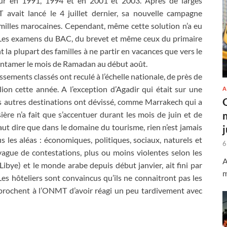
eur en 1991, 1994 et en 2001 et 2003. Après de larges
 avait lancé le 4 juillet dernier, sa nouvelle campagne
amilles marocaines. Cependant, même cette solution n’a eu
n. Les examens du BAC, du brevet et même ceux du primaire
t la plupart des familles à ne partir en vacances que vers le
r entamer le mois de Ramadan au début août.
ssements classés ont reculé à l’échelle nationale, de près de
ion cette année. A l’exception d’Agadir qui était sur une
A
es autres destinations ont dévissé, comme Marrakech qui a
re n’a fait que s’accentuer durant les mois de juin et de
l faut dire que dans le domaine du tourisme, rien n’est jamais
us les aléas : économiques, politiques, sociaux, naturels et
6
vague de contestations, plus ou moins violentes selon les
A
 Libye) et le monde arabe depuis début janvier, ait fini par
m
Les hôteliers sont convaincus qu’ils ne connaitront pas les
reprochent à l’ONMT d’avoir réagi un peu tardivement avec