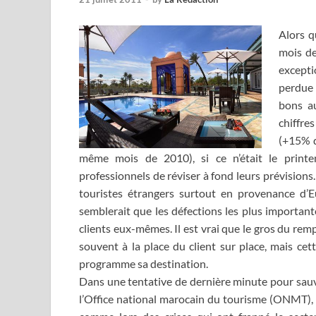
Alors q
mois de
excepti
perdue 
bons au
chiffre
(+15% d
même mois de 2010), si ce n’était le print
professionnels de réviser à fond leurs prévisions
touristes étrangers surtout en provenance d’Eu
semblerait que les défections les plus importan
clients eux-mêmes. Il est vrai que le gros du rempli
souvent à la place du client sur place, mais cette 
programme sa destination.
Dans une tentative de dernière minute pour sauve
l’Office national marocain du tourisme (ONMT), a i