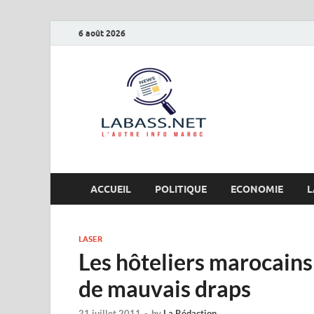
6 août 2026
Labas
L’autre info Maro
ACCUEIL
POLITIQUE
ECONOMIE
L
LASER
Les hôteliers marocains
de mauvais draps
21 juillet 2011
-
by
La Rédaction