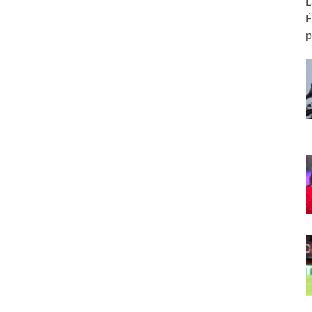
L
É
p