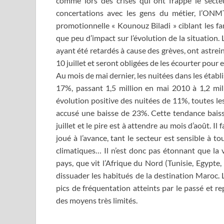
comme lors des crises qui ont frappé le sect
concertations avec les gens du métier, l’ONMT
promotionnelle « Kounouz Biladi » ciblant les f
que peu d’impact sur l’évolution de la situatio
ayant été retardés à cause des grèves, ont astrein
10 juillet et seront obligées de les écourter pou
Au mois de mai dernier, les nuitées dans les établi
17%, passant 1,5 million en mai 2010 à 1,2 mill
évolution positive des nuitées de 11%, toutes l
accusé une baisse de 23%. Cette tendance baissiè
juillet et le pire est à attendre au mois d’août. I
joué à l’avance, tant le secteur est sensible à to
climatiques… Il n’est donc pas étonnant que la 
pays, que vit l’Afrique du Nord (Tunisie, Egypte,
dissuader les habitués de la destination Maroc. 
pics de fréquentation atteints par le passé et 
des moyens très limités.