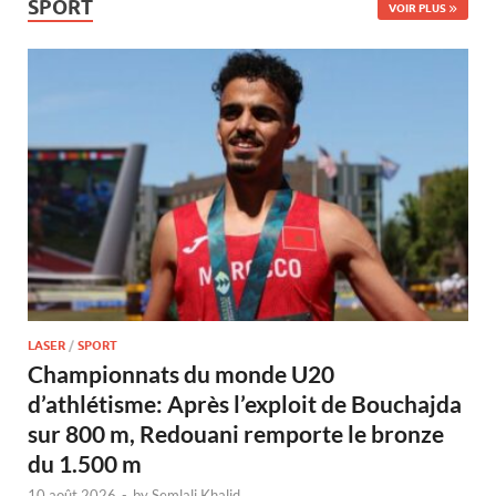
SPORT
VOIR PLUS
LASER
/
SPORT
Championnats du monde U20
d’athlétisme: Après l’exploit de Bouchajda
sur 800 m, Redouani remporte le bronze
du 1.500 m
10 août 2026
-
by
Semlali Khalid