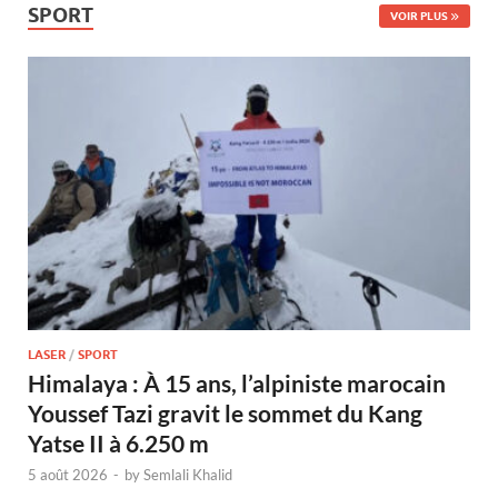
SPORT
VOIR PLUS
LASER
/
SPORT
Himalaya : À 15 ans, l’alpiniste marocain
Youssef Tazi gravit le sommet du Kang
Yatse II à 6.250 m
5 août 2026
-
by
Semlali Khalid