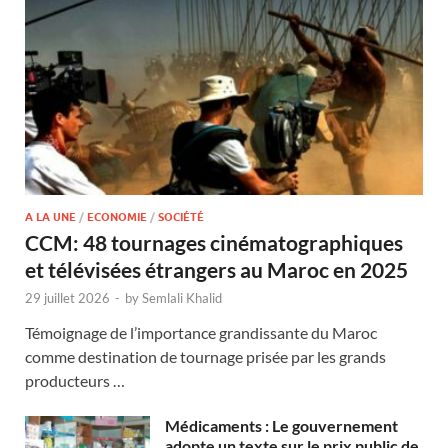
A LA UNE
/
ECONOMIE
/
SOCIÉTÉ
CCM: 48 tournages cinématographiques
et télévisées étrangers au Maroc en 2025
29 juillet 2026
-
by
Semlali Khalid
Témoignage de l’importance grandissante du Maroc
comme destination de tournage prisée par les grands
producteurs …
Médicaments : Le gouvernement
adopte un texte sur le prix public de