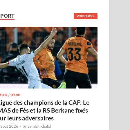
SPORT
VOIR PLUS
ASER
/
SPORT
Ligue des champions de la CAF: Le
MAS de Fès et la RS Berkane fixés
sur leurs adversaires
 août 2026
-
by
Semlali Khalid