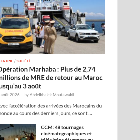
 LA UNE
/
SOCIÉTÉ
Opération Marhaba : Plus de 2,74
millions de MRE de retour au Maroc
jusqu’au 3 août
 août 2026
-
by
Abdelkhalek Moutawakil
vec l’accélération des arrivées des Marocains du
onde au cours des derniers jours, ce sont …
CCM: 48 tournages
cinématographiques et
télévisées étrangers au