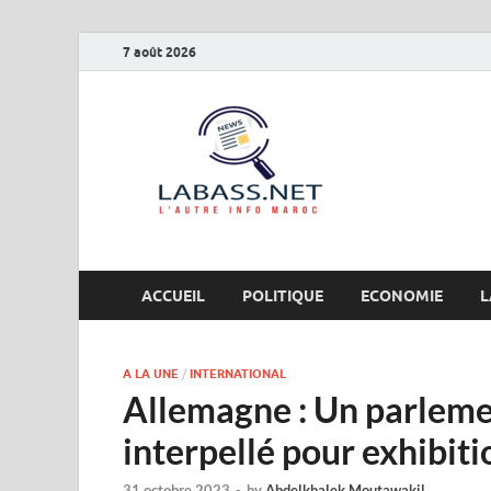
7 août 2026
Labas
L’autre info Maro
ACCUEIL
POLITIQUE
ECONOMIE
L
A LA UNE
/
INTERNATIONAL
Allemagne : Un parleme
interpellé pour exhibiti
31 octobre 2023
-
by
Abdelkhalek Moutawakil