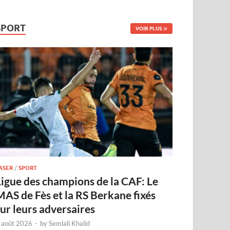
SPORT
VOIR PLUS
ASER
/
SPORT
Ligue des champions de la CAF: Le
MAS de Fès et la RS Berkane fixés
sur leurs adversaires
 août 2026
-
by
Semlali Khalid