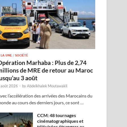
 LA UNE
/
SOCIÉTÉ
Opération Marhaba : Plus de 2,74
millions de MRE de retour au Maroc
jusqu’au 3 août
 août 2026
-
by
Abdelkhalek Moutawakil
vec l’accélération des arrivées des Marocains du
onde au cours des derniers jours, ce sont …
CCM: 48 tournages
cinématographiques et
télévisées étrangers au