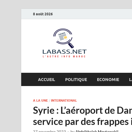
8 août 2026
Labas
L’autre info Maro
ACCUEIL
POLITIQUE
ECONOMIE
L
A LA UNE
/
INTERNATIONAL
Syrie : L’aéroport de D
service par des frappes 
27 novembre 2023
-
by
Abdelkhalek Moutawakil