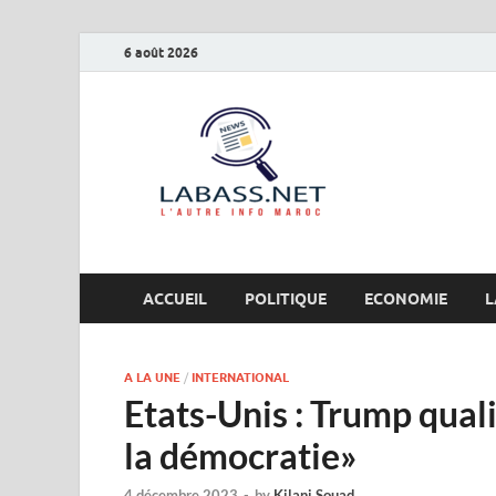
6 août 2026
Labas
L’autre info Maro
ACCUEIL
POLITIQUE
ECONOMIE
L
A LA UNE
/
INTERNATIONAL
Etats-Unis : Trump qual
la démocratie»
4 décembre 2023
-
by
Kilani Souad