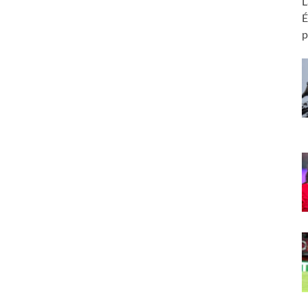
L
É
p