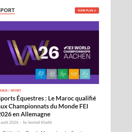
SPORT
VOIR PLUS
ASER
/
SPORT
Sports Équestres : Le Maroc qualifié
aux Championnats du Monde FEI
2026 en Allemagne
 août 2026
-
by
Semlali Khalid