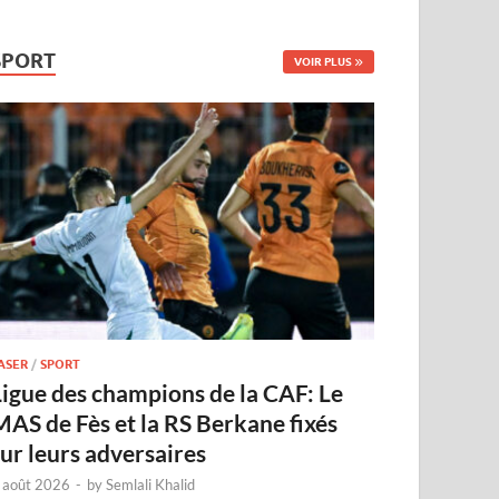
SPORT
VOIR PLUS
ASER
/
SPORT
Ligue des champions de la CAF: Le
MAS de Fès et la RS Berkane fixés
sur leurs adversaires
 août 2026
-
by
Semlali Khalid