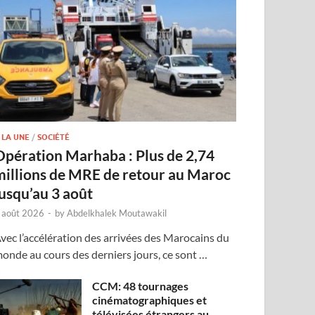
 LA UNE
/
SOCIÉTÉ
Opération Marhaba : Plus de 2,74
millions de MRE de retour au Maroc
jusqu’au 3 août
 août 2026
-
by
Abdelkhalek Moutawakil
vec l’accélération des arrivées des Marocains du
onde au cours des derniers jours, ce sont …
CCM: 48 tournages
cinématographiques et
télévisées étrangers au