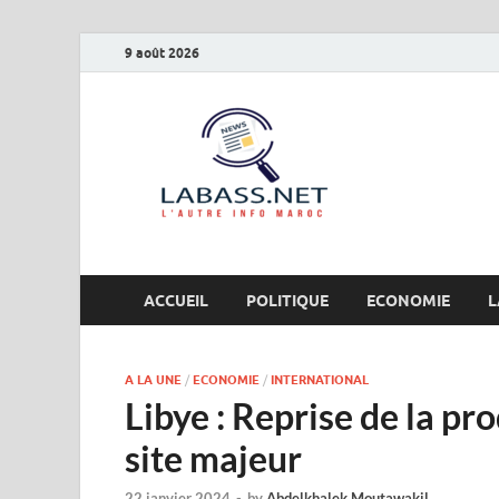
9 août 2026
Labas
L’autre info Maro
ACCUEIL
POLITIQUE
ECONOMIE
L
A LA UNE
/
ECONOMIE
/
INTERNATIONAL
Libye : Reprise de la pr
site majeur
22 janvier 2024
-
by
Abdelkhalek Moutawakil