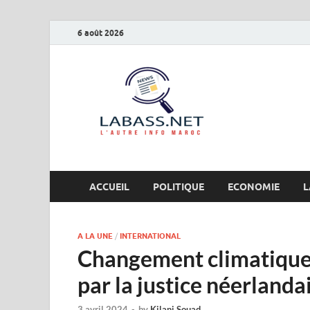
6 août 2026
Labas
L’autre info Maro
ACCUEIL
POLITIQUE
ECONOMIE
L
A LA UNE
/
INTERNATIONAL
Changement climatique 
par la justice néerlanda
3 avril 2024
-
by
Kilani Souad