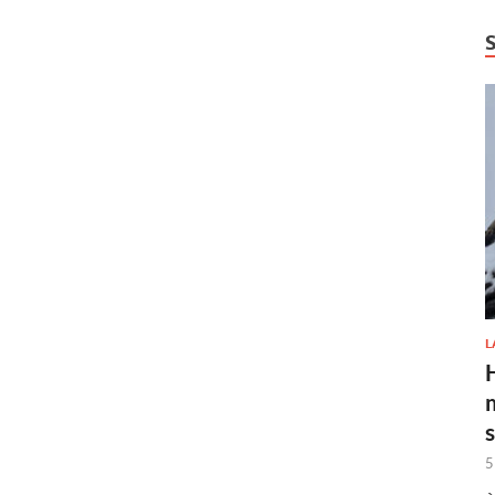
L
H
5