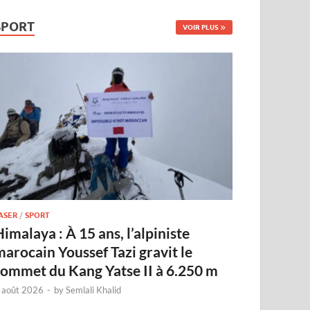
SPORT
VOIR PLUS
ASER
/
SPORT
imalaya : À 15 ans, l’alpiniste
marocain Youssef Tazi gravit le
sommet du Kang Yatse II à 6.250 m
 août 2026
-
by
Semlali Khalid