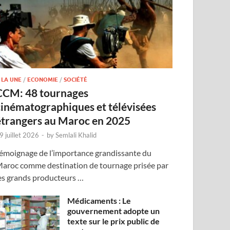
 LA UNE
/
ECONOMIE
/
SOCIÉTÉ
CCM: 48 tournages
cinématographiques et télévisées
étrangers au Maroc en 2025
9 juillet 2026
-
by
Semlali Khalid
émoignage de l’importance grandissante du
aroc comme destination de tournage prisée par
es grands producteurs …
Médicaments : Le
gouvernement adopte un
texte sur le prix public de