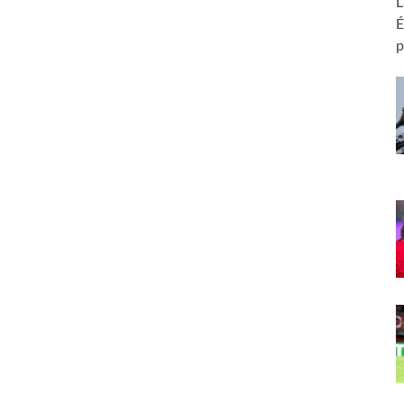
L
É
p