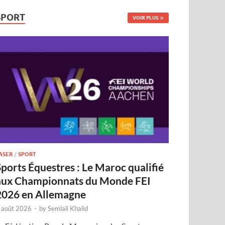
SPORT
VOIR PLUS
ASER
/
SPORT
Sports Équestres : Le Maroc qualifié
aux Championnats du Monde FEI
2026 en Allemagne
 août 2026
-
by
Semlali Khalid