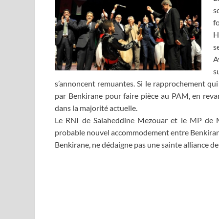
s
f
H
s
A
s
s’annoncent remuantes. Si le rapprochement qui se
par Benkirane pour faire pièce au PAM, en revanc
dans la majorité actuelle.
Le RNI de Salaheddine Mezouar et le MP de Moh
probable nouvel accommodement entre Benkirane e
Benkirane, ne dédaigne pas une sainte alliance des