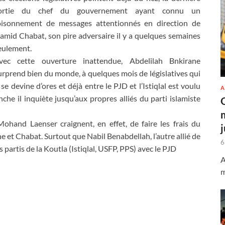
ortie du chef du gouvernement ayant connu un
oisonnement de messages attentionnés en direction de
amid Chabat, son pire adversaire il y a quelques semaines
eulement.
vec cette ouverture inattendue, Abdelilah Bnkirane
urprend bien du monde, à quelques mois de législatives qui
 devine d’ores et déjà entre le PJD et l’Istiqlal est voulu
A
he il inquiète jusqu’aux propres alliés du parti islamiste
and Laenser craignent, en effet, de faire les frais du
t Chabat. Surtout que Nabil Benabdellah, l’autre allié de
6
 partis de la Koutla (Istiqlal, USFP, PPS) avec le PJD
A
m