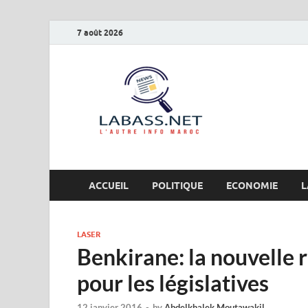
7 août 2026
Labas
L’autre info Maro
ACCUEIL
POLITIQUE
ECONOMIE
L
LASER
Benkirane: la nouvelle r
pour les législatives
12 janvier 2016
-
by
Abdelkhalek Moutawakil