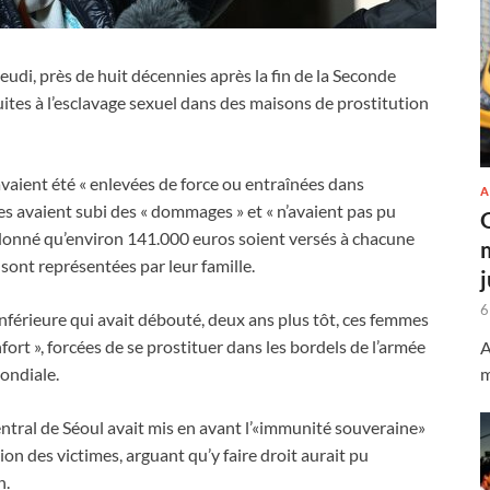
udi, près de huit décennies après la fin de la Seconde
tes à l’esclavage sexuel dans des maisons de prostitution
avaient été « enlevées de force ou entraînées dans
A
les avaient subi des « dommages » et « n’avaient pas pu
ordonné qu’environ 141.000 euros soient versés à chacune
 sont représentées par leur famille.
6
inférieure qui avait débouté, deux ans plus tôt, ces femmes
t », forcées de se prostituer dans les bordels de l’armée
A
m
ondiale.
 central de Séoul avait mis en avant l’«immunité souveraine»
n des victimes, arguant qu’y faire droit aurait pu
n.