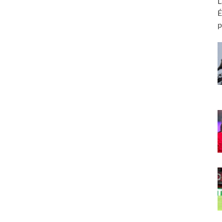
L
É
p