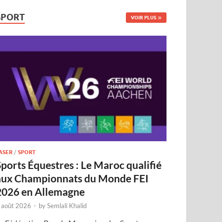
SPORT
VOIR PLUS
ASER
/
SPORT
Sports Équestres : Le Maroc qualifié
aux Championnats du Monde FEI
2026 en Allemagne
 août 2026
-
by
Semlali Khalid