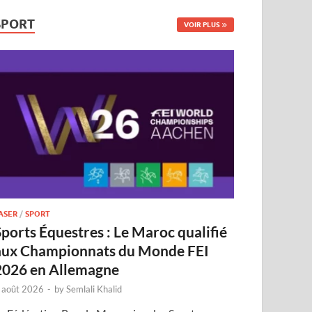
SPORT
VOIR PLUS
ASER
/
SPORT
Sports Équestres : Le Maroc qualifié
aux Championnats du Monde FEI
2026 en Allemagne
 août 2026
-
by
Semlali Khalid