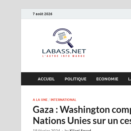
7 août 2026
Labas
L’autre info Maro
ACCUEIL
POLITIQUE
ECONOMIE
L
A LA UNE
/
INTERNATIONAL
Gaza : Washington comp
Nations Unies sur un ce
19 février 2024
-
by
Kilani Souad