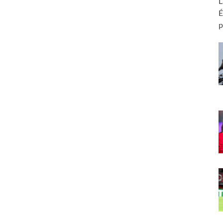
L
É
p